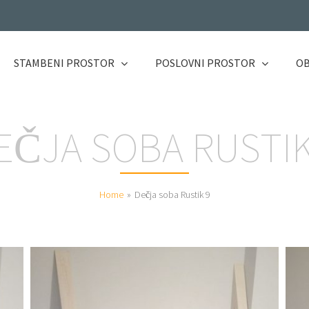
STAMBENI PROSTOR
POSLOVNI PROSTOR
OB
EČJA SOBA RUSTIK
Home
»
Dečja soba Rustik 9